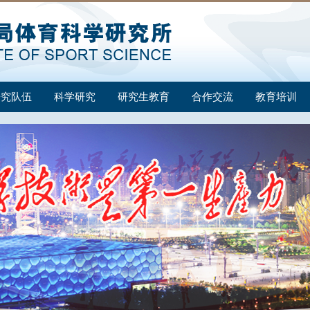
研究队伍
科学研究
研究生教育
合作交流
教育培训