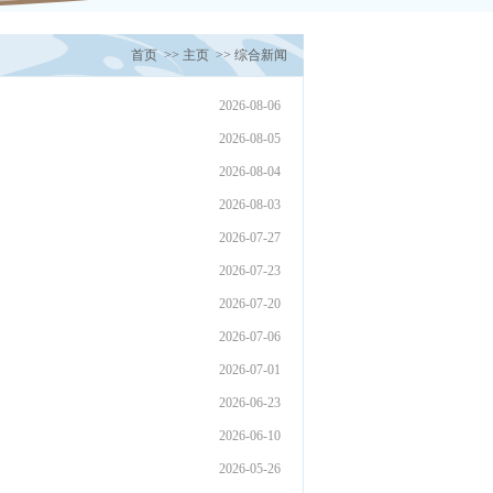
首页
>>
主页
>>
综合新闻
2026-08-06
2026-08-05
2026-08-04
2026-08-03
2026-07-27
2026-07-23
2026-07-20
2026-07-06
2026-07-01
2026-06-23
2026-06-10
2026-05-26