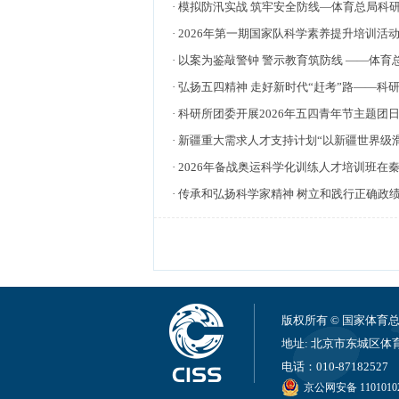
· 模拟防汛实战 筑牢安全防线—体育总局科
· 2026年第一期国家队科学素养提升培训活
· 以案为鉴敲警钟 警示教育筑防线 ——体
· 弘扬五四精神 走好新时代“赶考”路——
· 科研所团委开展2026年五四青年节主题团
· 新疆重大需求人才支持计划“以新疆世界
· 2026年备战奥运科学化训练人才培训班在
· 传承和弘扬科学家精神 树立和践行正确政
版权所有 © 国家体育总局
地址: 北京市东城区体育馆
电话：010-87182527 
京公网安备 11010102