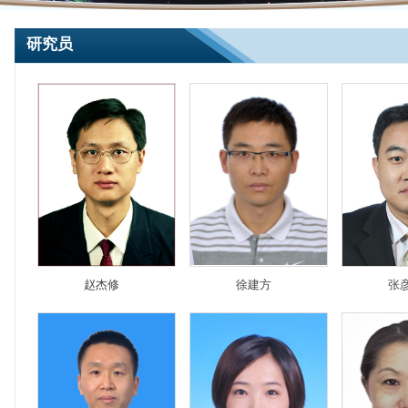
研究员
赵杰修
徐建方
张