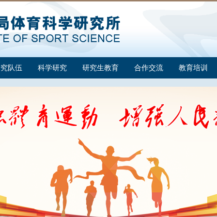
研究队伍
科学研究
研究生教育
合作交流
教育培训