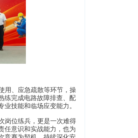
使用
、
应急疏散等环节，操
熟练完成电路故障排查、配
专业技能和临场应变能力。
次岗位练兵，更是一次难得
责任意识和实战能力，也为
次
竞赛
为契机，持续深化安