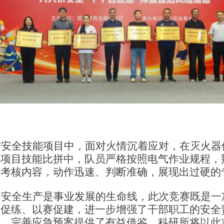
防安全技能项目中，
面对火情
沉着应对
，
在
灭火器
电
项目
技能
比拼
中，队员严格按照电气作业规程，
等考核内容，动作迅速、判断准确，展现出过硬的
，安全生产是事业发展的生命线，此次竞赛既是一
赛促练、以赛促建，进一步增强了干部职工的安全
系、完善应急预案提供了有益借鉴。科研所将以此